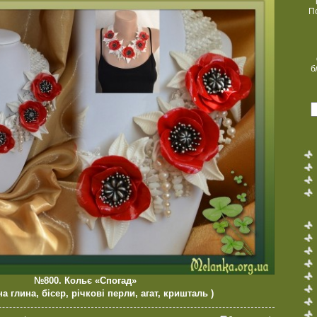
П
б
№800. Кольє «Спогад»
а глина, бісер, річкові перли, агат, кришталь )