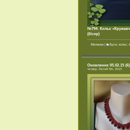
№794. Кольє «Кружав
(бісер)
Меланка
|
Буси, кольє, 
Оновлення 05.02.15 (6)
четвер, Лютий 5th, 2015