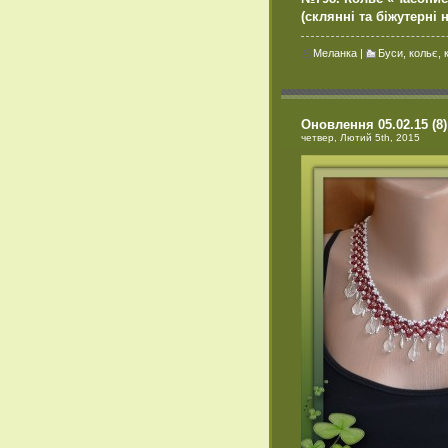
(склянні та біжутерні 
Меланка
|
Буси, кольє, 
Оновлення 05.02.15 (8)
четвер, Лютий 5th, 2015