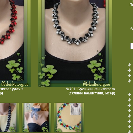
П
б
зигзаг удачі»
№791. Буси «Інь янь зигзаг»
р)
(склянні намистини, бісер)