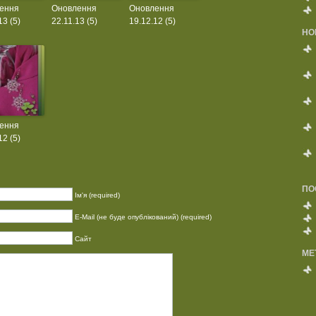
ення
Оновлення
Оновлення
13 (5)
22.11.13 (5)
19.12.12 (5)
НО
ення
12 (5)
ПО
Ім'я (required)
E-Mail (не буде опублікований) (required)
Сайт
МЕ