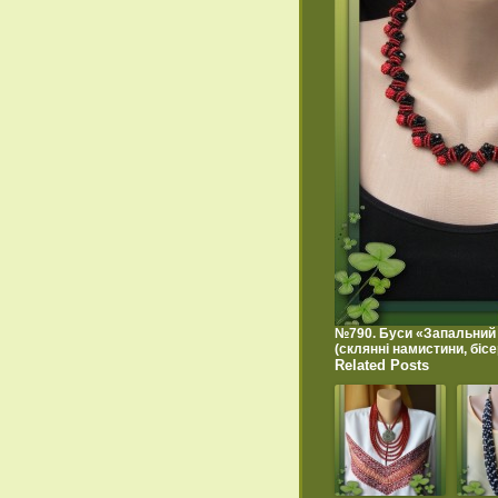
№790. Буси «Запальний 
(склянні намистини, бісе
Related Posts