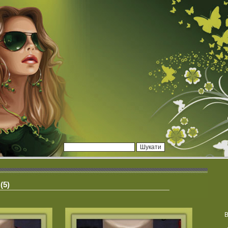
(5)
В