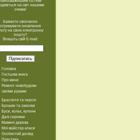
найповажнішим гостем!
одивіться на світ нашими
очима!
Бажаєте своєчасно
отримувати оновлення
лоґу на свою електронну
пошту?
Впишіть свій E-mail:
Головна
Гостьова книга
Про мене
Ремонт новобудови
своїми руками
Браслети та персні
Брошки та заколки
Буси, кольє, кулони
Далі сережки
Мамині дерева
Мої майстер-класи
Особистий досвід
Пластика