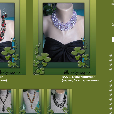
П
б
ії”
№274. Буси “Примха”
таль)
(перли, бісер, кришталь)