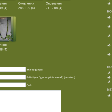
ення
Оновлення
Оновлення
09 (4)
28.01.09 (4)
21.12.08 (4)
НО
ення
08 (4)
ПО
Ім'я (required)
E-Mail (не буде опублікований) (required)
Сайт
МЕ