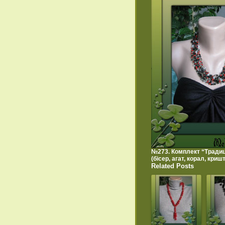
№273. Комплект “Традиц
(бісер, агат, корал, криш
Related Posts