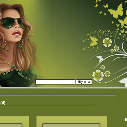
(4)
В