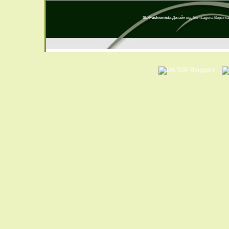
SL-Fashionista
Дизайн від
SemLaguna
Верстка