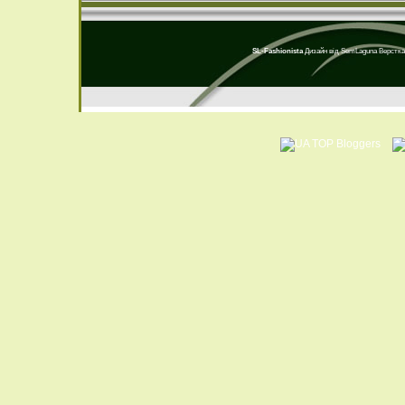
SL-Fashionista
Дизайн від
SemLaguna
Верстка