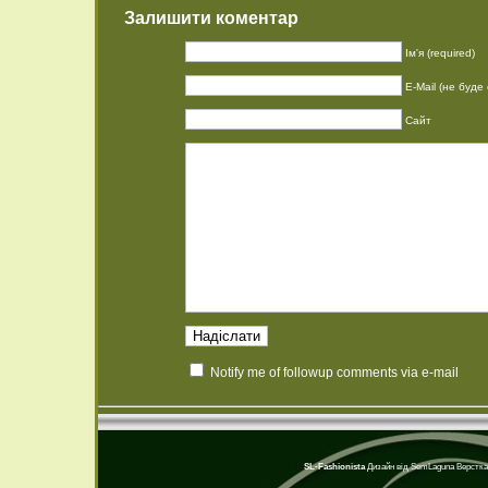
Залишити коментар
Ім'я (required)
E-Mail (не буде 
Сайт
Notify me of followup comments via e-mail
SL-Fashionista
Дизайн від
SemLaguna
Верстка