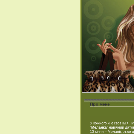
Про мене
У кожного Я є своє ім’я. 
“
Меланка
” навіяний дат
13 січня – Меланії, отже 