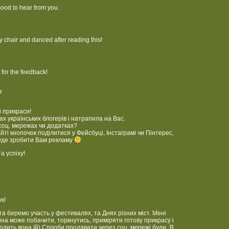
 Good to hear from you.
my chair and danced after reading this!
for the feedback!
4
 прикраси!
х українських блогерів і натрапила на Вас.
 соц. мережах чи додатках?
ті кнопочок поділитися у Фейсбуці, Інстаграмі чи Пінтерес,
уде зробити Вам рекламу
 успіху!
5
к!
ята беремо участь у фестивалях, та Днях різних міст. Мені
на може побачити, торкнутись, приміряти готову прикрасу і
ходить вона їй) Спроби продавати через соц. мережі були. Я