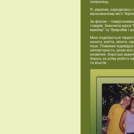
охоронець.
Я, українка, народилась 
мальовничому місті Терно
За фахом – товарознавец
товарів. Закінчила курси 
макіяжу” та “Викройки і ш
Мені подобається творит
низати, клеїти, ліпити, с
інше. Поважаю індивідуал
неповторність, ціную все
незвичне. Коротше кажучи,
берусь за усяку роботу н
та коштів.