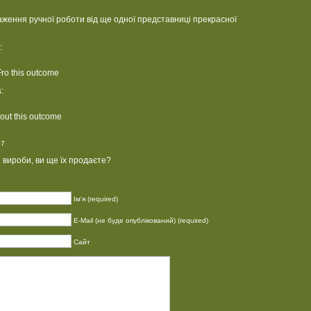
ження ручної роботи від ще одної представниці прекрасної
:
ro this outcome
:
out this outcome
37
 вироби, ви ще їх продаєте?
Ім'я (required)
E-Mail (не буде опублікований) (required)
Сайт