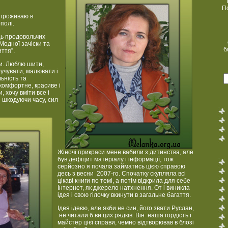
П
і проживаю в
полі.
ь продовольчих
“Модної зачіски та
б
иття”.
и. Люблю шити,
кручувати, малювати і
ьність та
 комфортне, красиве і
 хочу вміти все і
е шкодуючи часу, сил
Жіночі прикраси мене вабили з дитинства, але
був дефіцит матеріалу і інформації, тож
серйозно я почала займатись цією справою
десь з весни 2007-го. Спочатку скупляла всі
цікаві книги по темі, а потім відкрила для себе
Інтернет, як джерело натхнення. От і виникла
ідея і свою гілочку вкинути в загальне багаття.
Ідея ідеєю, але якби не син, його звати Руслан,
не читали б ви цих рядків. Він наша гордість і
майстер цієї справи, чемно відтворював в блозі