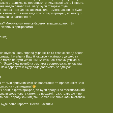
льно ставитись до переписки, опису, якості фото і іншого,
ене надто багато сил і часу. Були створені групи
онтактах, та в Однокласниках, але там вже давно не було
, взимку виставити туди хоч по пару прикрас, які плету з
робити на замовлення.
та? Можливо ми колись будемо і в ваших краях, і Ви
 вітрини з прикрасами)
анка)
но шукала щось справді українське та творче серед блогів
прикрас. І знайшла Ваш блог…все настільки з душею та
е могло не бути успішним! Бажаю Вам творчіх успіхів, а
в’я. Якщо буде потрібна реклама в соцмережах, як казала
 мою адресу теж, буду рада допомогти за “дякую”.
16
а стільки приємних слів, за побажання та пропозицію! Ваш
адихає на нові подвиги!
х робіт; є фото прикрас, які були продані за фестивальний
вати щось нове, є стимул, є продажі, тож справу цю я не
пилась аеродизайном, так що вже і не знаю коли виставлю
е буде легко і просто! Нехай щастить!