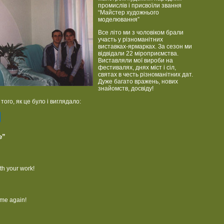
промислів і присвоїли звання
“Майстер художнього
моделювання”
Все літо ми з чоловіком брали
участь у різноманітних
виставках-ярмарках. За сезон ми
відвідали 22 міроприємства.
Виставляли мої вироби на
фестивалях, днях міст і сіл,
святах в честь різноманітних дат.
Дуже багато вражень, нових
знайомств, досвіду!
того, як це було і виглядало:
е”
th your work!
ome again!