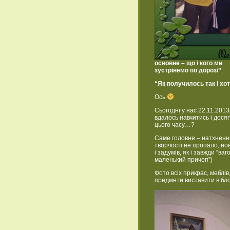
основне – що і кого ми
зустрінемо по дорозі”
“Як получилось так і хот
Ось
Сьогодні у нас 22.11.2013
вдалось навчитись і досяг
цього часу…?
Саме головне – натхненн
творчості не пропало, но
і задумів, як і завжди “ваго
маленький причеп”)
Фото всіх прикрас, меблів
предмети виставити в бло