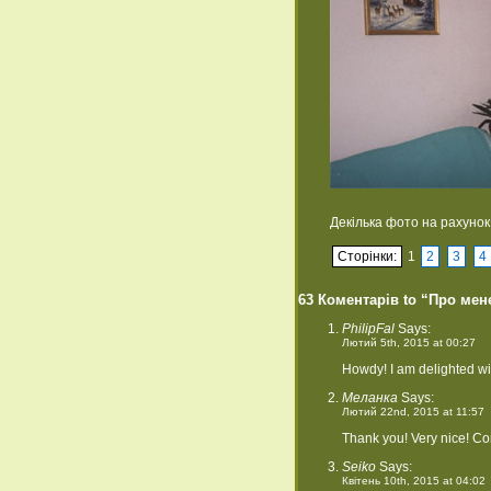
Декілька фото на рахунок 
Сторінки:
1
2
3
4
63 Коментарів to “Про мен
PhilipFal
Says:
Лютий 5th, 2015 at 00:27
Howdy! I am delighted wi
Меланка
Says:
Лютий 22nd, 2015 at 11:57
Thank you! Very nice! C
Seiko
Says:
Квітень 10th, 2015 at 04:02