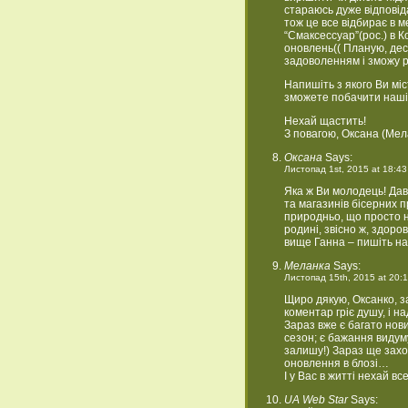
стараюсь дуже відповіда
тож це все відбирає в м
“Смаксессуар”(рос.) в К
оновлень(( Планую, десь
задоволенням і зможу 
Напишіть з якого Ви міс
зможете побачити наші
Нехай щастить!
З повагою, Оксана (Мел
Оксана
Says:
Листопад 1st, 2015 at 18:43
Яка ж Ви молодець! Дав
та магазинів бісерних 
природньо, що просто н
родині, звісно ж, здоро
вище Ганна – пишіть на
Меланка
Says:
Листопад 15th, 2015 at 20:
Щиро дякую, Оксанко, з
коментар гріє душу, і н
Зараз вже є багато нови
сезон; є бажання видуму
залишу!) Зараз ще захо
оновлення в блозі…
І у Вас в житті нехай вс
UA Web Star
Says: