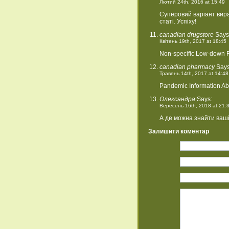
Лютий 24th, 2016 at 15:49
Суперовий варіант вира
статі. Успіху!
canadian drugstore
Says
Квітень 19th, 2017 at 18:45
Non-specific Low-down F
canadian pharmacy
Says
Травень 14th, 2017 at 14:48
Pandemic Information Ab
Олександра
Says:
Вересень 16th, 2018 at 21:
А де можна знайти ваші
Залишити коментар