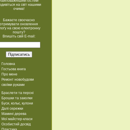
найповажнішим гостем!
одивіться на світ нашими
очима!
Бажаєте своєчасно
отримувати оновлення
лоґу на свою електронну
пошту?
Впишіть свій E-mail:
Головна
Гостьова книга
Про мене
Ремонт новобудови
своїми руками
Браслети та персні
Брошки та заколки
Буси, кольє, кулони
Далі сережки
Мамині дерева
Мої майстер-класи
Особистий досвід
Пластика