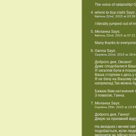
The voice of raitanolity!
where to buy cialis
Says:
Квітень 22nd, 2015 at 03:38
I literally jumped out of 
Меланка
Says:
Квітень 22nd, 2015 at 07:21
Many thanks to everyone 
Ganna
Says:
Серпень 22nd, 2015 at 18:4
Доброго дня, Оксано!
Дуже сподобалися Ваші
Я загалом була в пошука
Ваша сторінка є десь у
Я не бачу на Вашому сай
наприклад.Так можна б
Бажаю Вам натхнення та
З повагою, Ганна.
Меланка
Says:
Серпень 25th, 2015 at 13:4
Доброго дня, Ганно!
Дякую за приємний відгу
На вихідних і великі св
подобається, коли люди
вирішити чи дійсно під