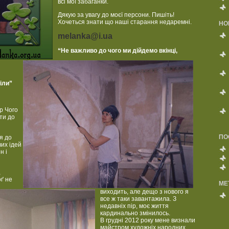
всі мої забаганки.
Дякую за увагу до моєї персони. Пишіть!
Хочеться знати що наші старання недаремні.
НО
melanka@i.ua
“Не важливо до чого ми дійдемо вкінці,
іли”
р Чого
ти до
ПО
я до
вих ідей
н і
,
ґ не
МЕ
виходить, але дещо з нового я
все ж таки завантажила. З
недавніх пір, моє життя
кардинально змінилось.
В грудні 2012 року мене визнали
майстром художніх народних