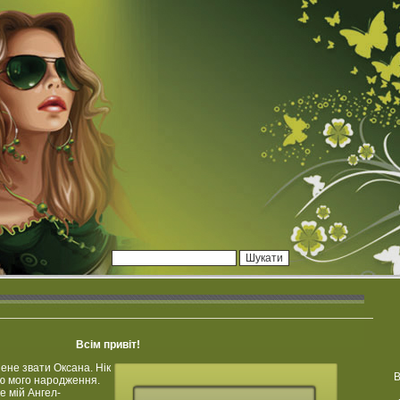
Всім привіт!
Мене звати Оксана. Нік
В
ою мого народження.
це мій Ангел-