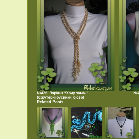
№426. Лоріант “Хочу заміж”
№4
(біжутерні бусинки, бісер)
Related Posts