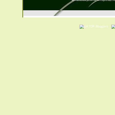
SL-Fashionista
Дизайн від
SemLaguna
Верстка