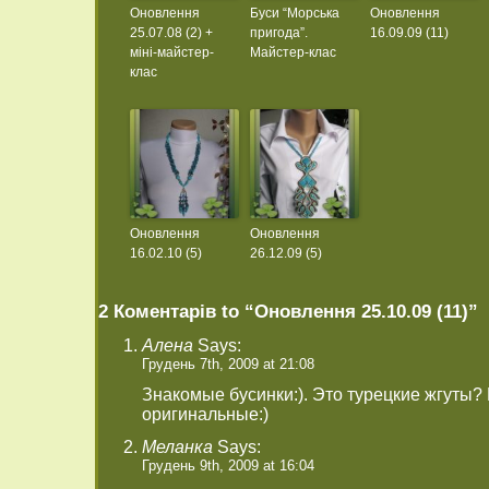
Оновлення
Буси “Морська
Оновлення
25.07.08 (2) +
пригода”.
16.09.09 (11)
міні-майстер-
Майстер-клас
клас
Оновлення
Оновлення
16.02.10 (5)
26.12.09 (5)
2 Коментарів to “Оновлення 25.10.09 (11)”
Алена
Says:
Грудень 7th, 2009 at 21:08
Знакомые бусинки:). Это турецкие жгуты?
оригинальные:)
Меланка
Says:
Грудень 9th, 2009 at 16:04