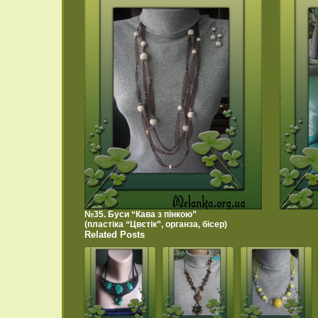
№35. Буси “Кава з пінкою”
(пластіка “Цвєтік”, органза, бісер)
Related Posts